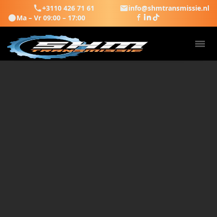
+3110 426 71 61
info@shmtransmissie.nl
Ma – Vr 09:00 – 17:00