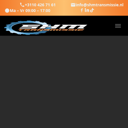
+3110 426 71 61
info@shmtransmissie.nl
Ma – Vr 09:00 – 17:00