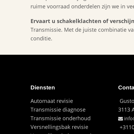
ruime voorraad onderdelen zijn we in ve
Ervaart u schakelklachten of verschij
Transmissie. Met de juiste combinatie v
conditie.
Diensten
Cont
Automaat revisie
Gusto
Transmissie diagnose
3113 
Transmissie onderhoud
info
Versnellingsbak revisie
+3110