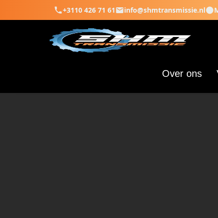
+3110 426 71 61
info@shmtransmissie.nl
M
Over ons