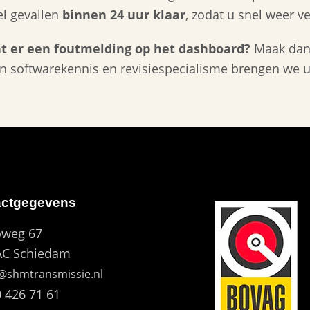
el gevallen
binnen 24 uur klaar
, zodat u snel weer v
nt er een foutmelding op het dashboard?
Maak dan 
an softwarekennis en revisiespecialisme brengen we 
actgegevens
weg 67
AC Schiedam
@shmtransmissie.nl
 426 71 61