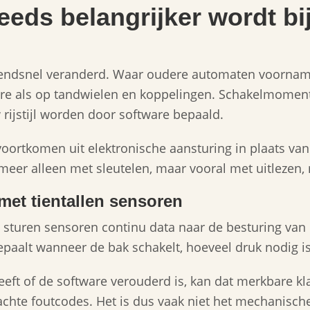
eds belangrijker wordt b
azendsnel veranderd. Waar oudere automaten voorname
re als op tandwielen en koppelingen. Schakelmomen
rijstijl worden door software bepaald.
voortkomen uit elektronische aansturing in plaats van
eer alleen met sleutelen, maar vooral met uitlezen,
et tientallen sensoren
, sturen sensoren continu data naar de besturing van
bepaalt wanneer de bak schakelt, hoeveel druk nodig 
eft of de software verouderd is, kan dat merkbare k
hte foutcodes. Het is dus vaak niet het mechanisch