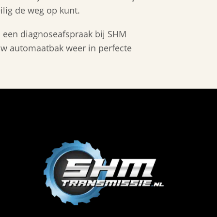
eilig de weg op kunt.
een diagnoseafspraak bij SHM
uw automaatbak weer in perfecte