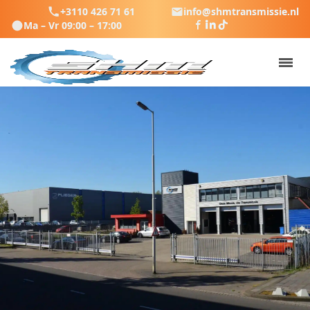
+3110 426 71 61
info@shmtransmissie.nl
Ma – Vr 09:00 – 17:00