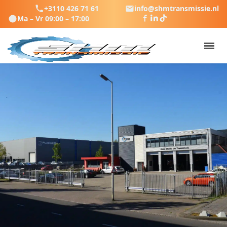
+3110 426 71 61
info@shmtransmissie.nl
Ma – Vr 09:00 – 17:00